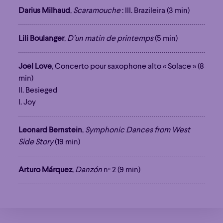
Darius Milhaud
,
Scaramouche
: III. Brazileira (3 min)
Lili Boulanger
,
D’un matin de printemps
(5 min)
Joel Love
, Concerto pour saxophone alto « Solace » (8
min)
II. Besieged
I. Joy
Leonard Bernstein
,
Symphonic Dances from West
Side Story
(19 min)
Arturo Márquez
,
Danzón
nᵒ 2 (9 min)