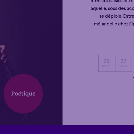
intensité saisissante.
laquelle, sous des ac
se déploie. Entr
mélancolie chez Elg
26
27
nov 25
nov 25