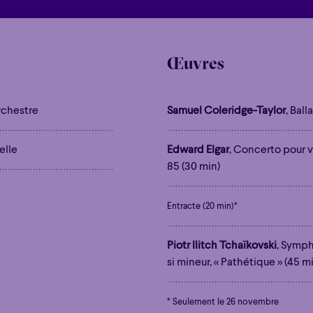
Œuvres
orchestre
Samuel Coleridge-Taylor
, Ball
elle
Edward Elgar
, Concerto pour v
85 (30 min)
Entracte (20 min)*
Piotr Ilitch Tchaïkovski
, Symp
si mineur, « Pathétique » (45 m
* Seulement le 26 novembre