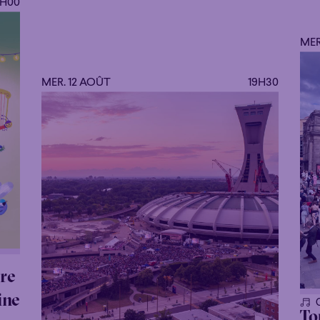
9H00
MER
MER. 12 AOÛT
19H30
tre
ine
To