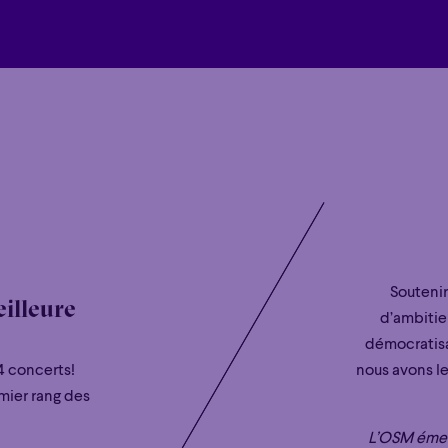
Soutenir
illeure
d’ambitie
démocratisa
4 concerts!
nous avons le
mier rang des
L’OSM émet 