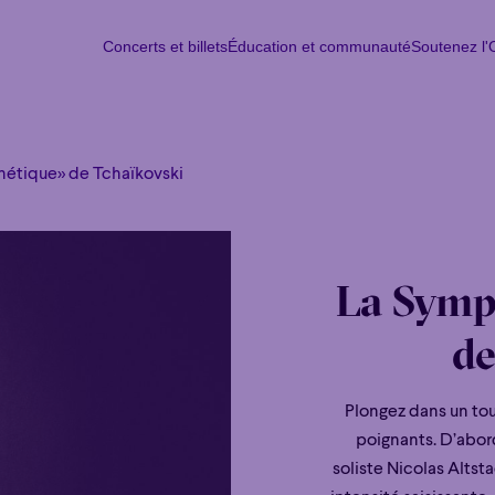
Concerts et billets
Éducation et communauté
Soutenez l
Concerts et billets
Éducation et communauté
Soutenez l
Lun
M
hétique» de Tchaïkovski
La Symp
de
Plongez dans un to
poignants. D’abor
soliste Nicolas Altst