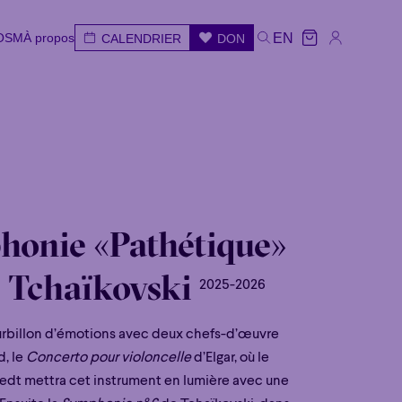
'OSM
À propos
EN
CALENDRIER
DON
'OSM
À propos
CALENDRIER
DON
EN
ar
Mer
Jeu
Ven
Sam
Dim
honie «Pathétique»
 Tchaïkovski
2025-2026
urbillon d’émotions avec deux chefs-d’œuvre
d, le
Concerto pour violoncelle
d’Elgar, où le
aedt mettra cet instrument en lumière avec une