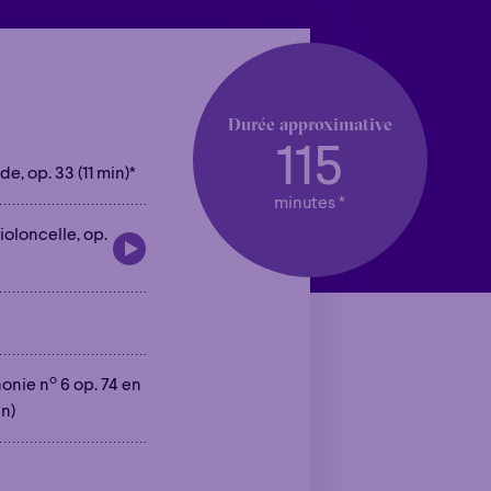
Durée approximative
115
ade, op. 33 (11 min)*
minutes *
ioloncelle, op.
o
honie n
6 op. 74 en
in)