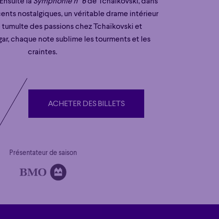
 Ensuite la
Symphonie n° 6
de Tchaïkovski, dans
cents nostalgiques, un véritable drame intérieur
e tumulte des passions chez Tchaïkovski et
ar, chaque note sublime les tourments et les
craintes.
ACHETER DES BILLETS
ACHETER DES BILLETS
Présentateur de saison