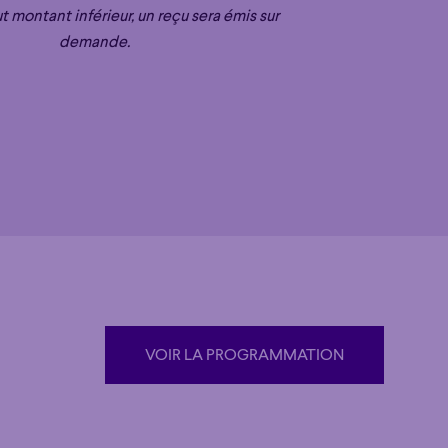
ut montant inférieur, un reçu sera émis sur
demande.
que
Grandiose
que
Grandiose
VOIR LA PROGRAMMATION
VOIR LA PROGRAMMATION