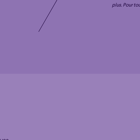
plus. Pour to
Éclaté
POP
Immersif
Étonnant
Poéti
Éclaté
POP
Immersif
Étonnant
Poéti