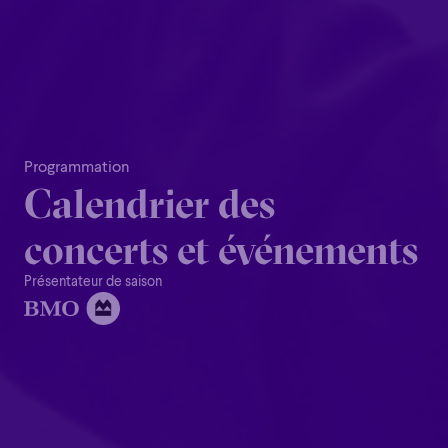
Programmation
Calendrier​ des​
Familial
Apéro
Éclaté
POP
concerts​ et​ événements
Familial
Apéro
Éclaté
POP
Immersif
Étonnant
Poétique
Présentateur de saison
Immersif
Étonnant
Poétique
Grandiose
Grandiose