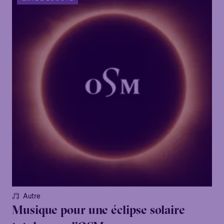
Familial
Apéro
Éclaté
POP
Familial
Apéro
Éclaté
POP
Immersif
Étonnant
Poétique
Immersif
Étonnant
Poétique
Grandiose
Grandiose
Autre
Musique pour une éclipse solaire