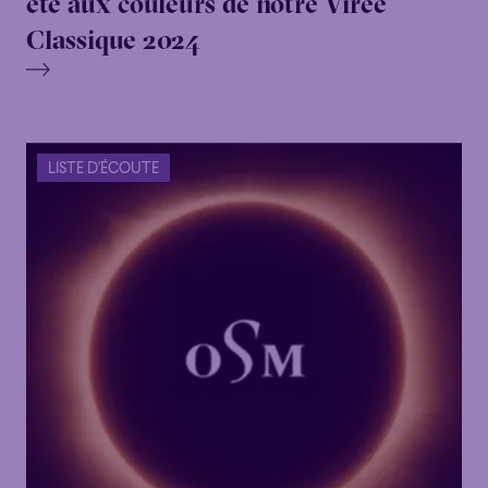
été aux couleurs de notre Virée
Classique 2024
LISTE D'ÉCOUTE
Familial
Apéro
Éclaté
POP
Familial
Apéro
Éclaté
POP
Immersif
Étonnant
Poétique
Immersif
Étonnant
Poétique
Grandiose
Grandiose