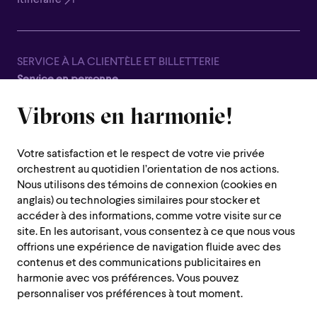
Itinéraire
SERVICE À LA CLIENTÈLE ET BILLETTERIE
Service en personne
Fermé pour la saison estivale, du 8 juin au 7 septembre
Vibrons en harmonie!
1600 rue Saint-Urbain,
Montréal (Québec) H2X 0S1
Votre satisfaction et le respect de votre vie privée
Service téléphonique
orchestrent au quotidien l’orientation de nos actions.
Du lundi au jeudi : de 10 h à 19 h
Nous utilisons des témoins de connexion (cookies en
anglais) ou technologies similaires pour stocker et
Vendredi : 10h à 14h
accéder à des informations, comme votre visite sur ce
Fermé le samedi, dimanche et les jours fériés
site. En les autorisant, vous consentez à ce que nous vous
offrions une expérience de navigation fluide avec des
Région de Montréal :
514 842-9951
contenus et des communications publicitaires en
Sans frais :
1 888 842-9951
harmonie avec vos préférences. Vous pouvez
personnaliser vos préférences à tout moment.
INFORMATIONS PRATIQUES