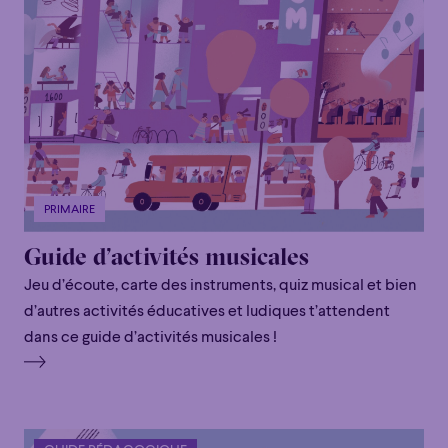
PRIMAIRE
Guide d’activités musicales
Jeu d’écoute, carte des instruments, quiz musical et bien
Familial
Apéro
Éclaté
POP
d’autres activités éducatives et ludiques t’attendent
Familial
Apéro
Éclaté
POP
Immersif
Étonnant
Poétique
dans ce guide d’activités musicales !
Immersif
Étonnant
Poétique
Grandiose
Grandiose