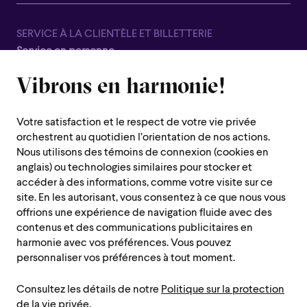
SERVICE À LA CLIENTÈLE ET BILLETTERIE
Service en personne
Fermé pour la saison estivale, du 8 juin au 7 septembre
Vibrons en harmonie!
1600 rue Saint-Urbain,
Montréal (Québec) H2X 0S1
Votre satisfaction et le respect de votre vie privée
Service téléphonique
orchestrent au quotidien l’orientation de nos actions.
Du lundi au jeudi : de 10 h à 19 h
Nous utilisons des témoins de connexion (cookies en
anglais) ou technologies similaires pour stocker et
Vendredi : 10h à 14h
accéder à des informations, comme votre visite sur ce
Fermé le samedi, dimanche et les jours fériés
site. En les autorisant, vous consentez à ce que nous vous
offrions une expérience de navigation fluide avec des
Région de Montréal :
514 842-9951
contenus et des communications publicitaires en
Sans frais :
1 888 842-9951
harmonie avec vos préférences. Vous pouvez
personnaliser vos préférences à tout moment.
INFORMATIONS PRATIQUES
Consultez les détails de notre
Politique sur la protection
Nous contacter
Administration
de la vie privée
.