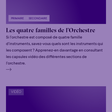
PRIMAIRE
SECONDAIRE
Les quatre familles de l’Orchestre
Si l’orchestre est composé de quatre famille
d’instruments, savez-vous quels sont les instruments qui
les composent ? Apprenez-en davantage en consultant
Familial
Apéro
Éclaté
POP
les capsules vidéo des différentes sections de
l’orchestre.
Familial
Apéro
Éclaté
POP
Immersif
Étonnant
Poétique
Immersif
Étonnant
Poétique
Grandiose
Grandiose
VIDÉO