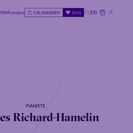
'OSM
À propos
EN
CALENDRIER
DON
'OSM
À propos
CALENDRIER
DON
EN
ar
Mer
Jeu
Ven
Sam
Dim
PIANISTE
es Richard-Hamelin