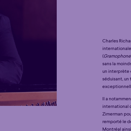
Charles Richa
international
(
Gramophone
sans la moind
un interprète 
séduisant, un
exceptionnelle
Il a notamment
international 
Zimerman pour 
remporté le d
Montréal ainsi