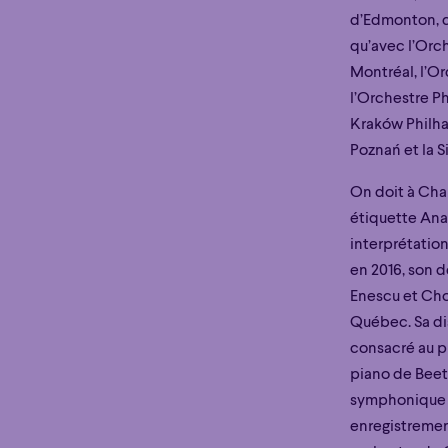
d’Edmonton, d
qu’avec l’Orch
Montréal, l’O
l’Orchestre P
Kraków Philha
Poznań et la S
Éclaté
POP
Immersif
Étonnant
Poéti
On doit à Cha
Éclaté
POP
Immersif
Étonnant
Poéti
étiquette Anal
interprétatio
en 2016, son
Enescu et Cho
Québec. Sa dis
consacré au pr
piano de Beet
symphonique 
enregistremen