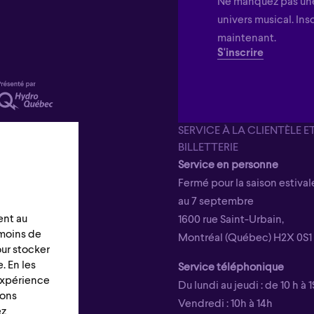
Ne manquez pas une
univers musical. Ins
maintenant.
S'inscrire
SERVICE À LA CLIENTÈLE E
BILLETTERIE
Service en personne
Fermé pour la saison estivale
au 7 septembre
ent au
1600 rue Saint-Urbain,
émoins de
Montréal (Québec) H2X 0S1
our stocker
. En les
Service téléphonique
 expérience
Du lundi au jeudi : de 10 h à 1
ions
Vendredi : 10h à 14h
ez