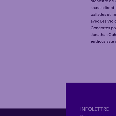
orchestre de 
sous la direct
ballades et i
avec Les Violo
Concertos pou
Jonathan Cohe
enthousiaste 
INFOLETTRE