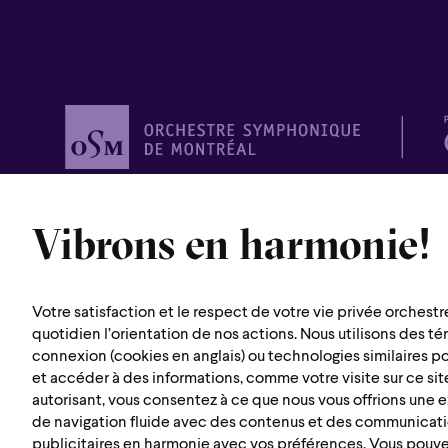
Orchestre
symphonique de
Vibrons en harmonie!
Montréal
1600 rue Saint-Urbain
Votre satisfaction et le respect de votre vie privée orchestr
quotidien l’orientation de nos actions. Nous utilisons des t
Montréal (Québec) H2X 0S1
connexion (cookies en anglais) ou technologies similaires p
Itinéraire
et accéder à des informations, comme votre visite sur ce site
autorisant, vous consentez à ce que nous vous offrions une
de navigation fluide avec des contenus et des communicat
publicitaires en harmonie avec vos préférences. Vous pouv