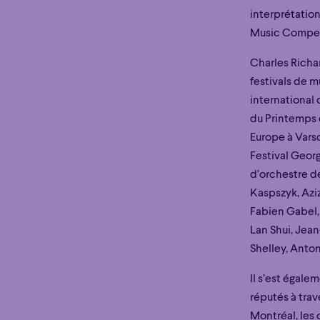
interprétatio
Music Competi
Charles Richa
festivals de m
international 
du Printemps d
Europe à Varso
Festival Geor
d’orchestre d
Kaspszyk, Azi
Fabien Gabel, 
Lan Shui, Jea
Shelley, Anto
Il s’est égal
réputés à tra
Montréal, les