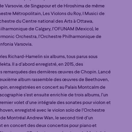
e Varsovie, de Singapour et de Hiroshima de même
estre Métropolitain, Les Violons du Roy, I Musici de
rchestre du Centre national des Arts à Ottawa,
hilharmonique de Calgary, l’OFUNAM (Mexico), le
rmonic Orchestra, l’Orchestre Philharmonique de
infonia Varsovia.
que
Grandiose
rles Richard-Hamelin six albums, tous parus sous
que
Grandiose
ekta. Il a d’abord enregistré, en 2015, des
ns remarquées des dernières œuvres de Chopin. Lancé
 deuxième album rassemble des œuvres de Beethoven,
pin, enregistrées en concert au Palais Montcalm de
cographie s’est ensuite enrichie de trois albums, l’un
emier volet d’une intégrale des sonates pour violon et
hoven, enregistré avec le violon solo de l’Orchestre
de Montréal Andrew Wan, le second tiré d’un
t en concert des deux concertos pour piano et