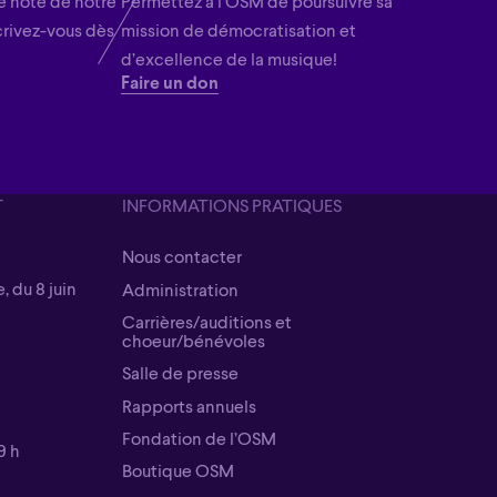
 note de notre
Permettez à l’OSM de poursuivre sa
crivez-vous dès
mission de démocratisation et
d’excellence de la musique!
Faire un don
T
INFORMATIONS PRATIQUES
Nous contacter
Nous contacter
, du 8 juin
Administration
Administration
Carrières/auditions et
choeur/bénévoles
Carrières/auditions et
Salle de presse
choeur/bénévoles
Salle de presse
Rapports annuels
Rapports annuels
Fondation de l’OSM
9 h
Fondation de l’OSM
Boutique OSM