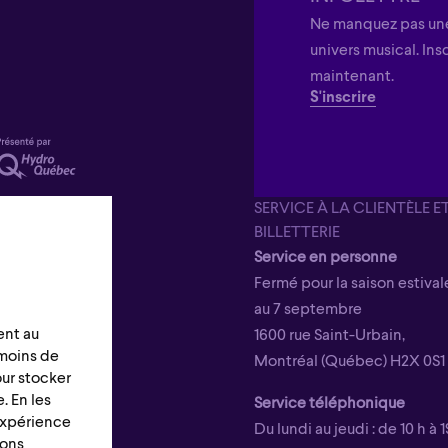
Ne manquez pas une
univers musical. Ins
maintenant.
S'inscrire
SERVICE À LA CLIENTÈLE E
BILLETTERIE
Service en personne
Fermé pour la saison estivale
au 7 septembre
ent au
1600 rue Saint-Urbain,
émoins de
Montréal (Québec) H2X 0S1
our stocker
. En les
Service téléphonique
 expérience
Du lundi au jeudi : de 10 h à 1
ions