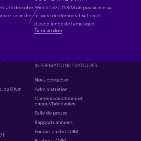
 note de notre
Permettez à l’OSM de poursuivre sa
crivez-vous dès
mission de démocratisation et
d’excellence de la musique!
Faire un don
T
INFORMATIONS PRATIQUES
Nous contacter
Nous contacter
, du 8 juin
Administration
Administration
Carrières/auditions et
choeur/bénévoles
Carrières/auditions et
Salle de presse
choeur/bénévoles
Salle de presse
Rapports annuels
Rapports annuels
Fondation de l’OSM
9 h
Fondation de l’OSM