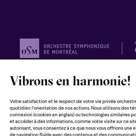
Orchestre
symphonique de
Vibrons en harmonie!
Montréal
1600 rue Saint-Urbain
Votre satisfaction et le respect de votre vie privée orchestr
quotidien l’orientation de nos actions. Nous utilisons des t
Montréal (Québec) H2X 0S1
connexion (cookies en anglais) ou technologies similaires p
Itinéraire
et accéder à des informations, comme votre visite sur ce site
autorisant, vous consentez à ce que nous vous offrions une
de navigation fluide avec des contenus et des communicat