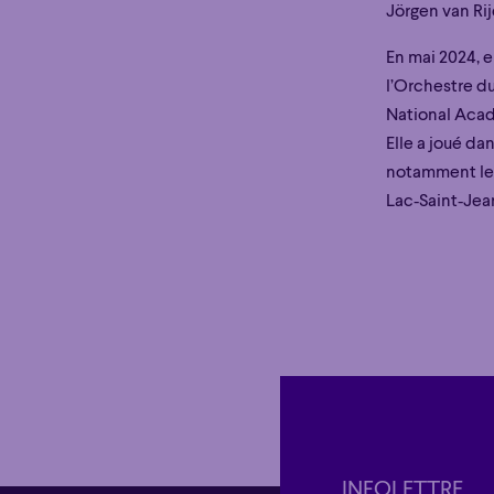
Jörgen van Rij
En mai 2024, 
l’Orchestre du
National Acad
Elle a joué d
notamment le
Lac‑Saint‑Jea
Éclaté
POP
Immersif
Étonnant
Poéti
Éclaté
POP
Immersif
Étonnant
Poéti
INFOLETTRE