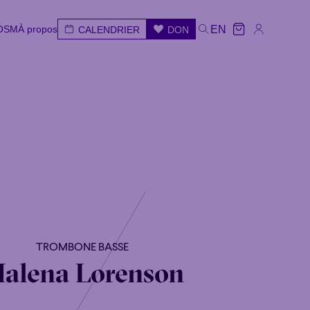
'OSM
À propos
EN
CALENDRIER
DON
'OSM
À propos
CALENDRIER
DON
EN
ar
Mer
Jeu
Ven
Sam
Dim
TROMBONE BASSE
alena Lorenson