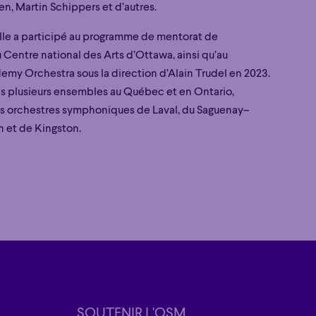
en, Martin Schippers et d’autres.
elle a participé au programme de mentorat de
 Centre national des Arts d’Ottawa, ainsi qu’au
emy Orchestra sous la direction d’Alain Trudel en 2023.
ans plusieurs ensembles au Québec et en Ontario,
s orchestres symphoniques de Laval, du Saguenay–
n et de Kingston.
que
Grandiose
que
Grandiose
SOUTENIR L'OSM