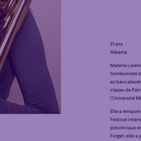
21 ans
Alberta
Malena Lorenso
tromboniste ba
au baccalauré
classe de Patr
l’Université M
Elle a rempor
Festival inter
provinciaux e
Forget, elle a