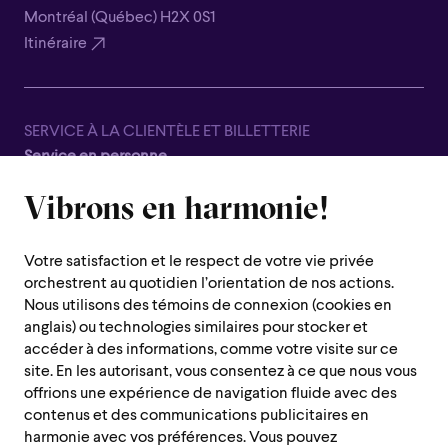
Montréal (Québec) H2X 0S1
Itinéraire
SERVICE À LA CLIENTÈLE ET BILLETTERIE
Service en personne
Fermé pour la saison estivale, du 8 juin au 7 septembre
Vibrons en harmonie!
1600 rue Saint-Urbain,
Montréal (Québec) H2X 0S1
Votre satisfaction et le respect de votre vie privée
Service téléphonique
orchestrent au quotidien l’orientation de nos actions.
Du lundi au jeudi : de 10 h à 19 h
Nous utilisons des témoins de connexion (cookies en
anglais) ou technologies similaires pour stocker et
Vendredi : 10h à 14h
accéder à des informations, comme votre visite sur ce
Fermé le samedi, dimanche et les jours fériés
site. En les autorisant, vous consentez à ce que nous vous
offrions une expérience de navigation fluide avec des
Région de Montréal :
514 842-9951
contenus et des communications publicitaires en
Sans frais :
1 888 842-9951
harmonie avec vos préférences. Vous pouvez