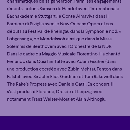
charismatiques de sa génération.
Parmi ses engagements
récents, notons
Samson
de
H
a
ndel
avec l
’
Internationale
Bachakademie
Stuttgart, le
Conte
Almaviva dans
Il
Barbiere
di
Siviglia
avec le New Orleans Opera et ses
débuts au Festival de Rheingau dans la
Symphonie
n
o
2
,
«
Lobgesang
»
,
de
Mendelssoh
ainsi que
dans la
Missa
Solemnis
de
Beethovem
avec l’Orchestre de la NDR.
Dans le cadre du
Maggio
Musicale Fiorentino, il a chanté
Ferrando
dans
Così
fan Tutte
avec Adam Fischer (dans
une production cocréée avec Zubin Mehta), Fenton dans
Falstaff
avec Sir John Eliot Gardiner et Tom
Rakewell
dans
The
Rake’s
Progress
avec Daniele Gatti. En concert, il
s’est produit à Florence, Dresde et Leipzig avec
Familial
Apéro
Éclaté
POP
notamment
Franz Welser-
Möst
et Alain
Altinoglu
.
Familial
Apéro
Éclaté
POP
Immersif
Étonnant
Poétique
Immersif
Étonnant
Poétique
Grandiose