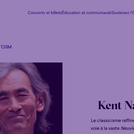
Concerts et billets
Éducation et communauté
Soutenez l
Concerts et billets
Éducation et communauté
Soutenez l
Lun
M
l’OSM
Kent N
Le classicisme raffin
voie à la vaste
Neuvi