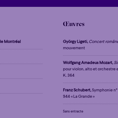
Œuvres
e Montréal
György Ligeti,
Concert român
mouvement
Wolfgang Amadeus Mozart,
Si
pour violon, alto et orchestre
K. 364
Franz Schubert,
Symphonie n°
944 « La Grande »
Sans entracte