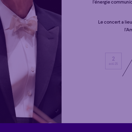
l’énergie communic
Le concert a lie
l’A
2
aoû 25