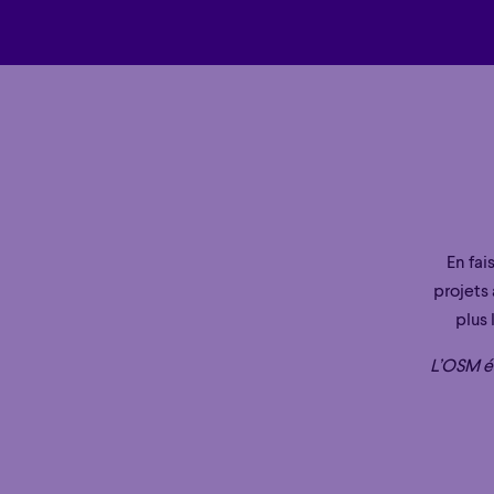
En fai
projets 
Familial
Apéro
plus 
Familial
Apéro
L’OSM ém