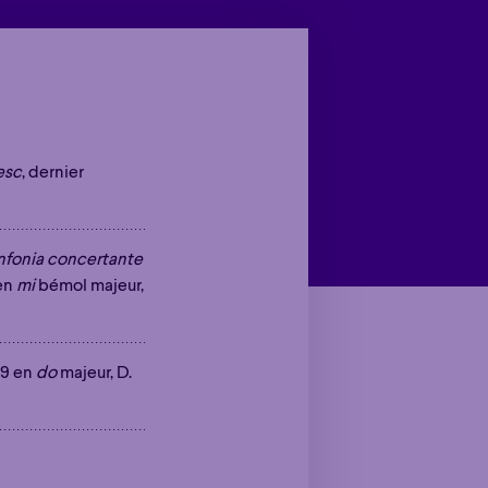
esc
, dernier
nfonia concertante
 en
mi
bémol majeur,
 9 en
do
majeur, D.