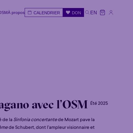
'OSM
À propos
EN
CALENDRIER
DON
'OSM
À propos
CALENDRIER
DON
EN
ar
Mer
Jeu
Ven
Sam
Dim
agano avec l’OSM
Été 2025
é de la
Sinfonia concertante
de Mozart pave la
ème
de Schubert, dont l’ampleur visionnaire et