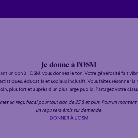
remarquables de notre époque, tant pour le 
deviendra le prochain chef principal et dire
Nacionales de España (OCNE) à Madrid à part
récemment été nommé partenaire artistique 
Il est également engagé, aux côtés de Jan Vo
du projet Ring,
The Wagner Cycles
, des Dre
Dresdner Festspielorchester et Concerto K
Je donne à l'OSM
Il est chef honoraire du Deutsches Symphon
Concerto Köln depuis 2019, de l’Orchestre
sant un don à l’OSM, vous donnez le ton. Votre générosité fait vib
et du Philharmonisches Staatsorchester Ham
artistiques, éducatifs et sociaux inclusifs. Vous faites résonner l
Éclaté
POP
Immersif
Étonnant
Poéti
du Herrenchiemsee Festival.
loin, plus fort et auprès d’un plus large public. Partagez votre clas
Éclaté
POP
Immersif
Étonnant
Poéti
Très sollicité comme chef invité, Kent Naga
et un reçu fiscal pour tout don de 25 $ et plus. Pour un montant i
plus grands orchestres internationaux. Parmi
un reçu sera émis sur demande.
figurent plusieurs projets avec le Deutsche
DONNER À L’OSM
l’Orchestre philharmonique de Munich, le Ma
Tonhalle de Zurich, l’Opéra de Paris et le Ph