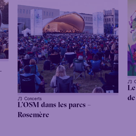
-
Le
de
Concerts
L’OSM dans les parcs –
Rosemère