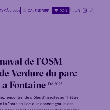
'OSM
À propos
EN
CALENDRIER
DON
'OSM
À propos
CALENDRIER
DON
EN
ar
Mer
Jeu
Ven
Sam
Dim
naval de l’OSM –
 de Verdure du parc
La Fontaine
Été 2026
nez rencontrer de drôles d’insectes au Théâtre
 La Fontaine. Lors d’un concert gratuit, ces