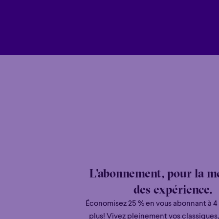
Le concert aura lieu, même s’il pleut! 
Dans l’éventualité où une telle situati
L'abonnement, pour la me
des expérience.
Économisez 25 % en vous abonnant à 4
plus! Vivez pleinement vos classiques,