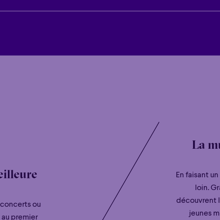
L’OSM n’annulera pas de concerts pour cause de pluie sauf dans le
on se présente, nous vous en informerons via notre page Facebook a
La mu
illeure
En faisant un
loin. G
découvrent l
 concerts ou
jeunes mu
 au premier