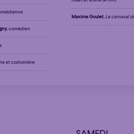
rouet et scène (4 min)
comédienne
Maxime Goulet
,
Le carnaval d
gny
, comédien
e
he et costumière