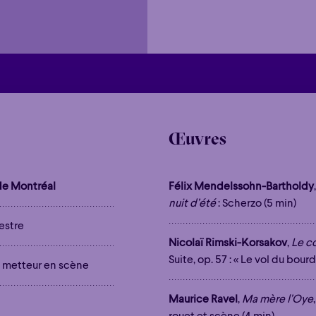
Œuvres
e Montréal
Félix Mendelssohn-Bartholdy
nuit d’été
: Scherzo (5 min)
estre
Nicolaï Rimski-Korsakov
,
Le co
Suite, op. 57 : « Le vol du bourd
et metteur en scène
Maurice Ravel
,
Ma mère l’Oye