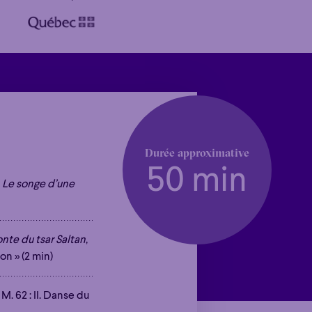
Durée approximative
50 min
,
Le songe d’une
nte du tsar Saltan
,
on » (2 min)
, M. 62 : II. Danse du