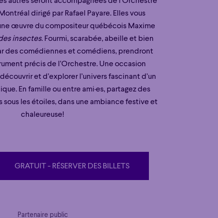
es autres seront accompagnées de l’Orchestre
ntréal dirigé par Rafael Payare. Elles vous
r une œuvre du compositeur québécois Maxime
des insectes
. Fourmi, scarabée, abeille et bien
par des comédiennes et comédiens, prendront
strument précis de l’Orchestre. Une occasion
découvrir et d’explorer l’univers fascinant d’un
ue. En famille ou entre ami·es, partagez des
sous les étoiles, dans une ambiance festive et
chaleureuse!
GRATUIT - RÉSERVER DES BILLETS
GRATUIT - RÉSERVER DES BILLETS
Partenaire public