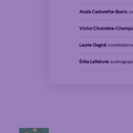
Anaïs Cadorette-Bonin
, 
Victor Choinière-Champi
Laurie Gagné
, comédienn
Érika Lefebvre
, scénograp