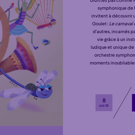
bibittes pas comme l
symphonique de Mo
invitent à découvri
Goulet :
Le carnaval 
d’autres, incarnés 
vie grâce à un in
ludique et unique de 
orchestre symphoniq
moments inoubliables 
8
aoû 26