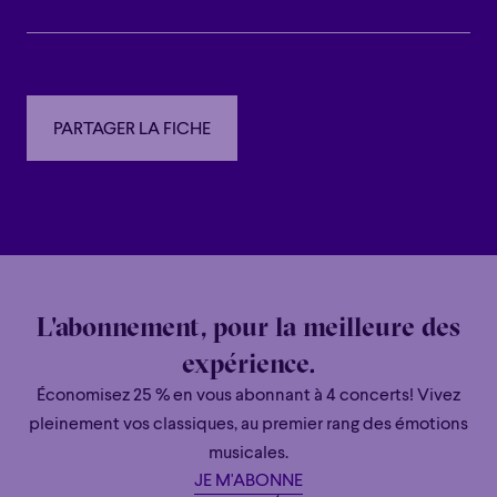
Familial
Apéro
Éclaté
POP
Immersif
Étonnant
Poétique
Immersif
Étonnant
Poétique
Grandiose
Grandiose
PARTAGER LA FICHE
PARTAGER LA FICHE
L'abonnement, pour la meilleure des
expérience.
Économisez 25 % en vous abonnant à 4 concerts! Vivez
pleinement vos classiques, au premier rang des émotions
musicales.
JE M'ABONNE