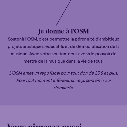
Julien Proulx
Je donne à l'OSM
Nommé directeur artistique de l’année lors des Prix Opus
2020-2021, Julien Proulx est à la tête de l’Orchestre
Soutenir l’OSM, c’est permettre la pérennité d’ambitieux
symphonique de Drummondville depuis 2014. Reconnu
projets artistiques, éducatifs et de démocratisation de la
pour ses programmations audacieuses et raffinées, il a su
musique. Avec votre soutien, nous avons le pouvoir de
dynamiser la vie musicale de sa communauté. Musicien
mettre de la musique dans la vie de tous!
généreux et imaginatif, il n’a pas hésité à sortir des
L’OSM émet un reçu fiscal pour tout don de 25 $ et plus.
sentiers battus durant la pandémie pour trouver de
Pour tout montant inférieur, un reçu sera émis sur
nouvelles avenues musicales à explorer, en créant des
demande.
projets numériques rafraîchissants ou en présentant des
concerts-événements hors du commun. En transformant
la contrainte en opportunité, il a trouvé le moyen de
rejoindre son public tout en encourageant les musiciens à
exprimer leur créativité.
Vous aimerez aussi