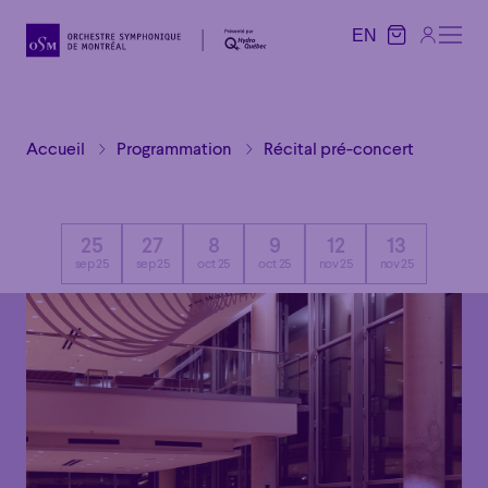
EN
EN
Accueil
Programmation
Récital pré-concert
25
27
8
9
12
13
sep 25
sep 25
oct 25
oct 25
nov 25
nov 25