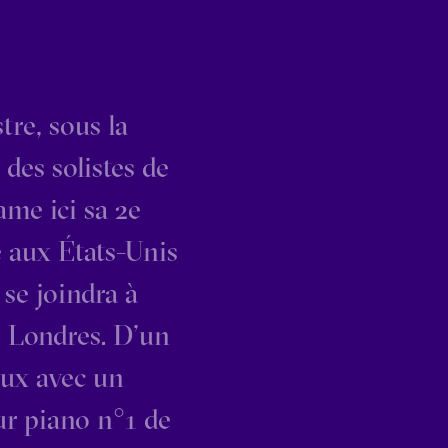
tre, sous la
des solistes de
ame ici sa 2e
e aux États-Unis
 se joindra à
e Londres. D’un
feux avec un
r piano n°1 de