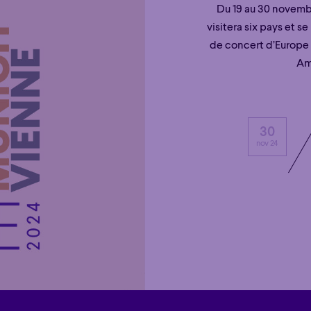
Du 19 au 30 novembr
visitera six pays et s
de concert d’Europe 
Am
30
nov 24