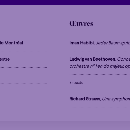
Œuvres
e Montréal
Iman Habibi
,
Jeder Baum spri
estre
Ludwig van Beethoven
,
Concer
orchestre n° 1 en do majeur, op
Éclaté
POP
Immersif
Étonnant
Poéti
Éclaté
POP
Immersif
Étonnant
Poéti
Entracte
Richard Strauss
,
Une symphonie