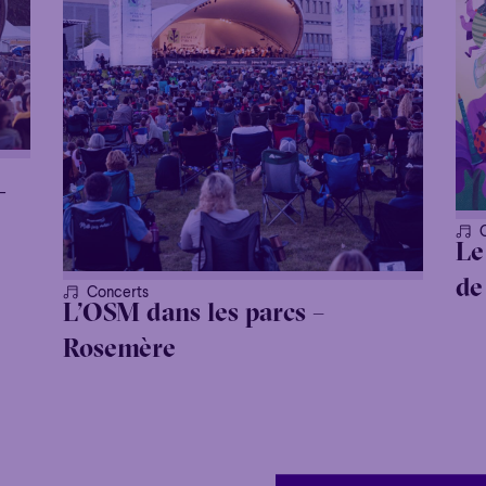
-
Le
de
Concerts
L’OSM dans les parcs –
Rosemère