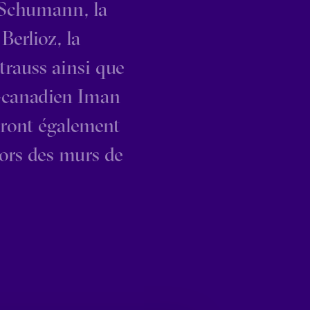
 Schumann, la
erlioz, la
trauss ainsi que
-canadien Iman
eront également
hors des murs de