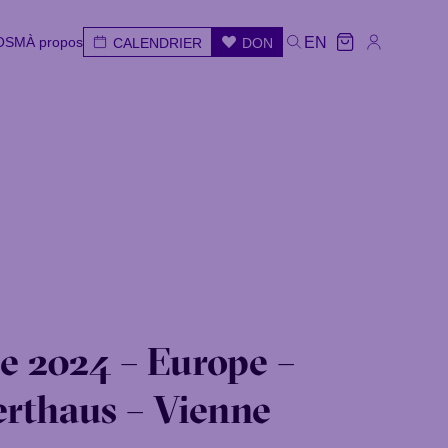
'OSM
À propos
EN
CALENDRIER
DON
'OSM
À propos
CALENDRIER
DON
EN
ar
Mer
Jeu
Ven
Sam
Dim
e 2024 – Europe –
rthaus – Vienne