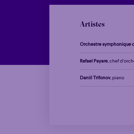
Artistes
Orchestre symphonique d
Rafael Payare
, chef d’orch
Familial
Apéro
Daniil Trifonov
, piano
Familial
Apéro