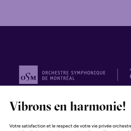
Orchestre
symphonique de
Vibrons en harmonie!
Montréal
1600 rue Saint-Urbain
Votre satisfaction et le respect de votre vie privée orchestr