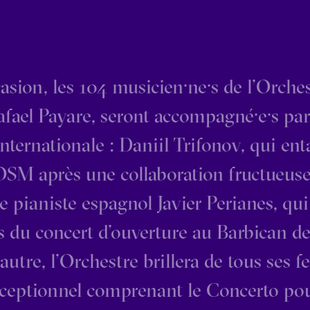
asion, les 104 musicien·ne·s de l’Orches
afael Payare, seront accompagné·e·s par 
ernationale : Daniil Trifonov, qui ent
OSM après une collaboration fructueus
le pianiste espagnol Javier Perianes, qui
rs du concert d’ouverture au Barbican d
’autre, l’Orchestre brillera de tous ses 
eptionnel comprenant le Concerto pou