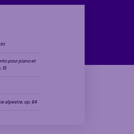
cht
to pour piano et
. 15
que
Grandiose
que
Grandiose
 alpestre, op. 64