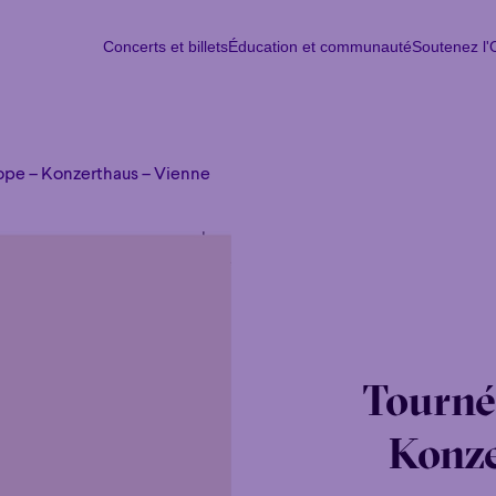
Concerts et billets
Éducation et communauté
Soutenez l
Concerts et billets
Éducation et communauté
Soutenez l
Lun
M
ope – Konzerthaus – Vienne
Tourné
Konze