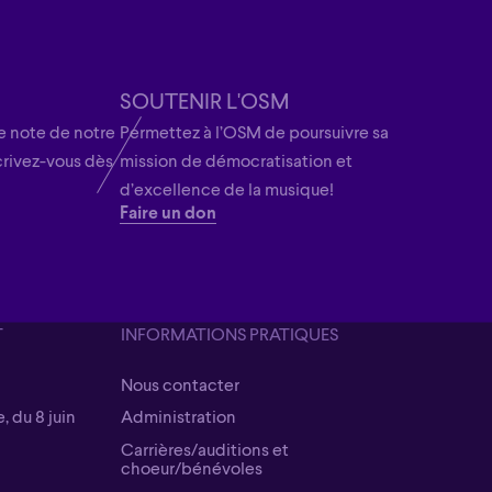
SOUTENIR L'OSM
 note de notre
Permettez à l’OSM de poursuivre sa
crivez-vous dès
mission de démocratisation et
d’excellence de la musique!
Faire un don
T
INFORMATIONS PRATIQUES
Nous contacter
Nous contacter
, du 8 juin
Administration
Administration
Carrières/auditions et
choeur/bénévoles