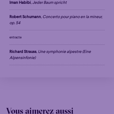
Iman Habibi
,
Jeder Baum spricht
Familial
Apéro
Éclaté
POP
Familial
Apéro
Éclaté
POP
Immersif
Étonnant
Poétique
Robert Schumann
,
Concerto pour piano en la mineur,
Immersif
Étonnant
Poétique
op. 54
Grandiose
Grandiose
entracte
Richard Strauss
,
Une symphonie alpestre (Eine
Alpensinfonie)
Vous aimerez aussi