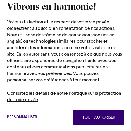
Vibrons en harmonie!
1600 rue Saint-Urbain,
Montréal (Québec) H2X 0S1
Votre satisfaction et le respect de votre vie privée
Service téléphonique
orchestrent au quotidien l’orientation de nos actions.
Du lundi au jeudi : de 10 h à 19 h
Nous utilisons des témoins de connexion (cookies en
anglais) ou technologies similaires pour stocker et
Vendredi : 10h à 14h
accéder à des informations, comme votre visite sur ce
Fermé le samedi, dimanche et les jours fériés
site. En les autorisant, vous consentez à ce que nous vous
offrions une expérience de navigation fluide avec des
Région de Montréal :
514 842-9951
contenus et des communications publicitaires en
Sans frais :
1 888 842-9951
harmonie avec vos préférences. Vous pouvez
personnaliser vos préférences à tout moment.
INFORMATIONS PRATIQUES
Consultez les détails de notre
Politique sur la protection
Nous contacter
Administration
de la vie privée
.
Carrières/auditions et choeur/bénévoles
Salle de presse
Politique de confidentialité
Conditions de vente
Nétiquette
Rapports annuels
PERSONNALISER
TOUT AUTORISER
Plan de site
Paramètre des témoins
Politique de confidentialité
Conditions de vente
Nétiquette
Fondation de l’OSM
©2026 Orchestre symphonique de Montréal
Plan de site
Paramètre des témoins
Boutique OSM