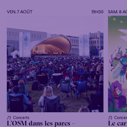
VEN. 7 AOÛT
19H30
SAM. 8 
Concerts
Concer
L’OSM dans les parcs –
Le car