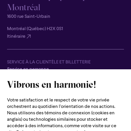
Montréal
1600 rue Saint-Urbain
Montréal (Québec) H2X 0S1
Itinéraire
SERVICE À LA CLIENTÈLE ET BILLETTERIE
Service en personne
Fermé pour la saison estivale, du 8 juin au 7 septembre
Vibrons en harmonie!
1600 rue Saint-Urbain,
Montréal (Québec) H2X 0S1
Votre satisfaction et le respect de votre vie privée
Service téléphonique
orchestrent au quotidien l’orientation de nos actions.
Du lundi au jeudi : de 10 h à 19 h
Nous utilisons des témoins de connexion (cookies en
anglais) ou technologies similaires pour stocker et
Vendredi : 10h à 14h
accéder à des informations, comme votre visite sur ce
Fermé le samedi, dimanche et les jours fériés