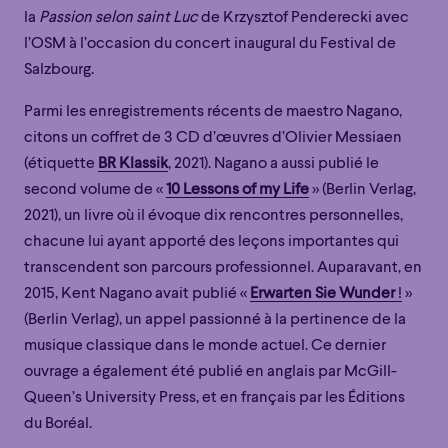
la
Passion selon saint Luc
de Krzysztof Penderecki avec
l’OSM à l’occasion du concert inaugural du Festival de
Salzbourg.
Parmi les enregistrements récents de maestro Nagano,
citons un coffret de 3 CD d’œuvres d’Olivier Messiaen
Familial
Apéro
Éclaté
POP
(étiquette
BR Klassik
, 2021). Nagano a aussi publié le
Familial
Apéro
Éclaté
POP
second volume de «
10 Lessons of my Life
» (Berlin Verlag,
Immersif
Étonnant
Poétique
2021), un livre où il évoque dix rencontres personnelles,
Immersif
Étonnant
Poétique
Grandiose
chacune lui ayant apporté des leçons importantes qui
Grandiose
transcendent son parcours professionnel. Auparavant, en
2015, Kent Nagano avait publié «
Erwarten Sie Wunder
!
»
(Berlin Verlag), un appel passionné à la pertinence de la
musique classique dans le monde actuel. Ce dernier
ouvrage a également été publié en anglais par McGill-
Queen’s University Press, et en français par les Éditions
du Boréal.