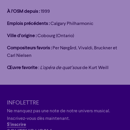
À l’OSM depuis :
1999
Emplois précédents :
Calgary Philharmonic
Ville d’origine :
Cobourg (Ontario)
Compositeurs favoris :
Per Nørgård, Vivaldi, Bruckner et
Carl Nielsen
Œuvre favorite
:
L’opéra de quat’sous
de Kurt Weill
Familial
Apéro
Éclaté
POP
Familial
Apéro
Éclaté
POP
Immersif
Étonnant
Poétique
Immersif
Étonnant
Poétique
INFOLETTRE
Grandiose
Ne manquez pas une note de notre univers musical.
Grandiose
Inscrivez-vous dès maintenant.
S'inscrire