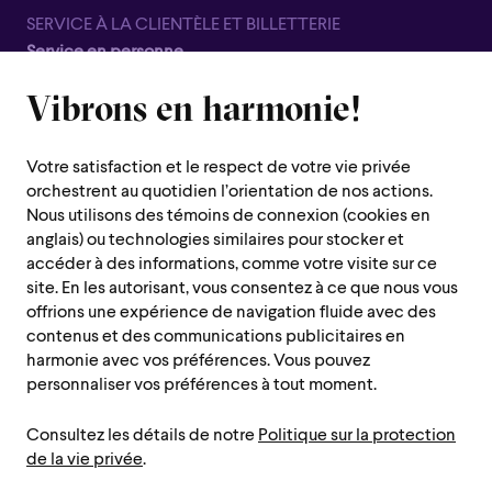
SERVICE À LA CLIENTÈLE ET BILLETTERIE
Service en personne
Fermé pour la saison estivale, du 8 juin au 7 septembre
Vibrons en harmonie!
1600 rue Saint-Urbain,
Montréal (Québec) H2X 0S1
Votre satisfaction et le respect de votre vie privée
Service téléphonique
orchestrent au quotidien l’orientation de nos actions.
Du lundi au jeudi : de 10 h à 19 h
Nous utilisons des témoins de connexion (cookies en
anglais) ou technologies similaires pour stocker et
Vendredi : 10h à 14h
accéder à des informations, comme votre visite sur ce
Fermé le samedi, dimanche et les jours fériés
site. En les autorisant, vous consentez à ce que nous vous
offrions une expérience de navigation fluide avec des
Région de Montréal :
514 842-9951
contenus et des communications publicitaires en
Sans frais :
1 888 842-9951
harmonie avec vos préférences. Vous pouvez
personnaliser vos préférences à tout moment.
INFORMATIONS PRATIQUES
Consultez les détails de notre
Politique sur la protection
Nous contacter
Administration
de la vie privée
.
Carrières/auditions et choeur/bénévoles