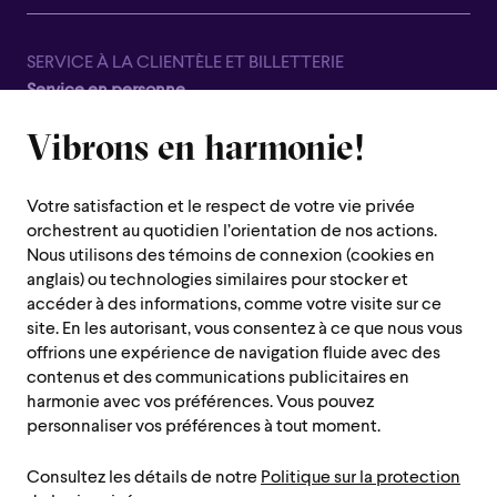
SERVICE À LA CLIENTÈLE ET BILLETTERIE
Service en personne
Fermé pour la saison estivale, du 8 juin au 7 septembre
Vibrons en harmonie!
1600 rue Saint-Urbain,
Montréal (Québec) H2X 0S1
Votre satisfaction et le respect de votre vie privée
Service téléphonique
orchestrent au quotidien l’orientation de nos actions.
Du lundi au jeudi : de 10 h à 19 h
Nous utilisons des témoins de connexion (cookies en
anglais) ou technologies similaires pour stocker et
Vendredi : 10h à 14h
accéder à des informations, comme votre visite sur ce
Fermé le samedi, dimanche et les jours fériés
site. En les autorisant, vous consentez à ce que nous vous
offrions une expérience de navigation fluide avec des
Région de Montréal :
514 842-9951
contenus et des communications publicitaires en
Sans frais :
1 888 842-9951
harmonie avec vos préférences. Vous pouvez
personnaliser vos préférences à tout moment.
INFORMATIONS PRATIQUES
Consultez les détails de notre
Politique sur la protection
Nous contacter