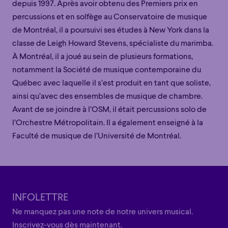
depuis 1997. Après avoir obtenu des Premiers prix en
percussions et en solfège au Conservatoire de musique
de Montréal, il a poursuivi ses études à New York dans la
classe de Leigh Howard Stevens, spécialiste du marimba.
À Montréal, il a joué au sein de plusieurs formations,
notamment la Société de musique contemporaine du
Québec avec laquelle il s’est produit en tant que soliste,
ainsi qu’avec des ensembles de musique de chambre.
Avant de se joindre à l’OSM, il était percussions solo de
l’Orchestre Métropolitain. Il a également enseigné à la
Faculté de musique de l’Université de Montréal.
Familial
Apéro
Éclaté
POP
Familial
Apéro
Éclaté
POP
Immersif
Étonnant
Poétique
Immersif
Étonnant
Poétique
Grandiose
INFOLETTRE
Grandiose
Ne manquez pas une note de notre univers musical.
Inscrivez-vous dès maintenant.