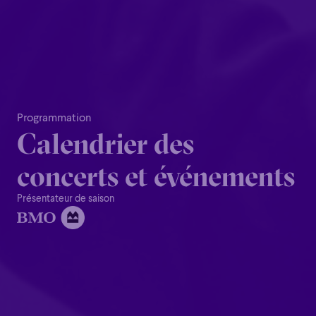
Programmation
Calendrier​ des​
Familial
Apéro
Éclaté
POP
concerts​ et​ événements
Familial
Apéro
Éclaté
POP
Immersif
Étonnant
Poétique
Présentateur de saison
Immersif
Étonnant
Poétique
Grandiose
Grandiose