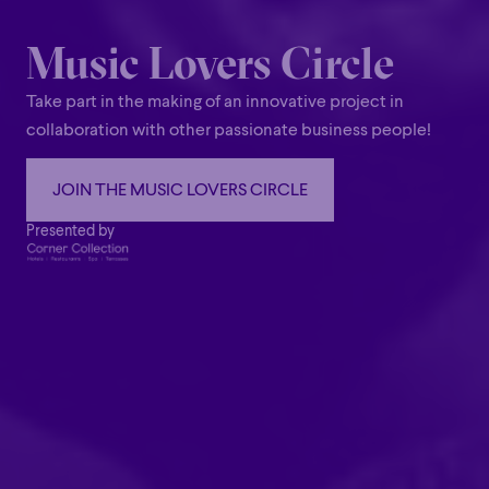
Music Lovers Circle
Take part in the making of an innovative project in
collaboration with other passionate business people!
Family
Happy Hour
Éclaté
POP
Family
Happy Hour
Éclaté
POP
Immersive
Astonishing
Poetic
JOIN THE MUSIC LOVERS CIRCLE
Immersive
Astonishing
Poetic
JOIN THE MUSIC LOVERS CIRCLE
Presented by
Grandiose
Grandiose