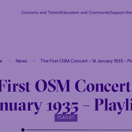
Concerts and Tickets
Education and Community
Support th
Concerts and Tickets
Education and Community
Support th
Mon
Tu
e
News
The First OSM Concert – 14 January 1935 – Pla
First OSM Concert
nuary 1935 – Playl
PLAYLIST