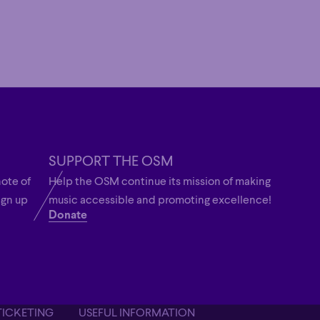
SUPPORT THE OSM
note of
Help the OSM continue its mission of making
ign up
music accessible and promoting excellence!
Donate
TICKETING
USEFUL INFORMATION