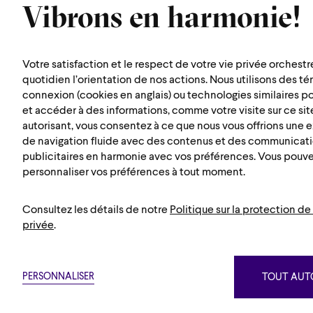
Vibrons en harmonie!
symphonique de
Montréal
Votre satisfaction et le respect de votre vie privée orchestr
1600 rue Saint-Urbain
quotidien l’orientation de nos actions. Nous utilisons des t
connexion (cookies en anglais) ou technologies similaires p
Montréal (Québec) H2X 0S1
et accéder à des informations, comme votre visite sur ce site
Map
autorisant, vous consentez à ce que nous vous offrions une
de navigation fluide avec des contenus et des communicat
publicitaires en harmonie avec vos préférences. Vous pouv
personnaliser vos préférences à tout moment.
Consultez les détails de notre
Politique sur la protection de 
privée
.
Suivez nou
PERSONNALISER
TOUT AUTO
Privacy policy
Terms and conditi