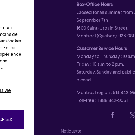
Box-Office Hours
Closed for all summer, from 
September 7th
ent au
1600 Saint-Urbain Street,
émoins de
Montreal (Quebec) H2X 0S1
our stocker
. En les
Customer Service Hours
 expérience
Monday to Thursday : 10 a.m.
ions
Friday : 10 a.m. to 2 p.m.
ez
Saturday, Sunday and public 
closed
la vie
Montreal region :
514 842-9
Toll-free :
1 888 842-9951
s
RISER
ons
Netiquette