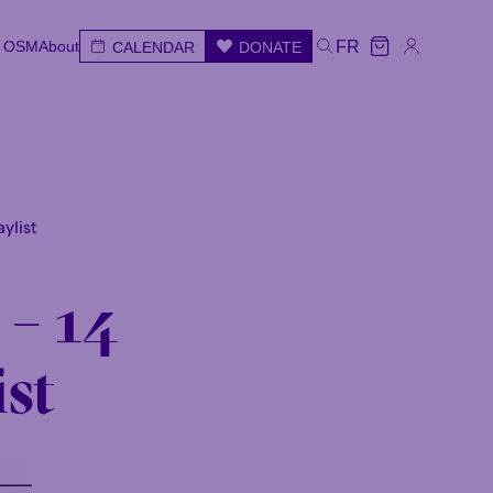
e OSM
About
FR
CALENDAR
DONATE
e OSM
About
CALENDAR
DONATE
FR
e
Wed
Thu
Fri
Sat
Sun
ylist
 – 14
ist