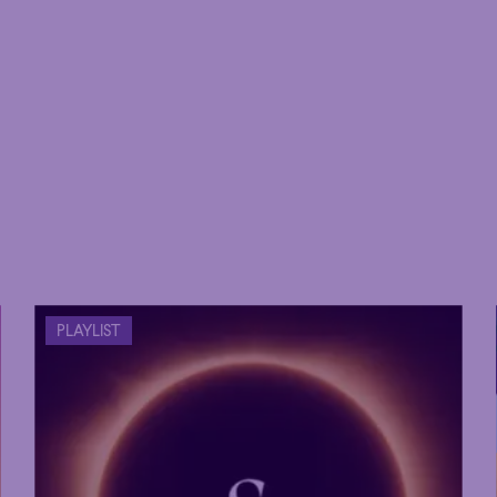
Hour
Éclaté
POP
Immersive
Astonishing
PLAYLIST
Hour
Éclaté
POP
Immersive
Astonishing