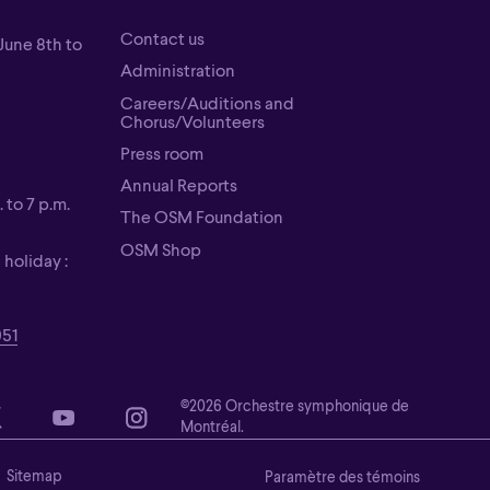
Contact us
June 8th to
Contact us
Administration
Administration
Careers/Auditions and
Chorus/Volunteers
Careers/Auditions and
Press room
Chorus/Volunteers
Press room
Annual Reports
 to 7 p.m.
Annual Reports
The OSM Foundation
The OSM Foundation
OSM Shop
holiday :
OSM Shop
951
©2026 Orchestre symphonique de
Montréal.
Sitemap
Paramètre des témoins