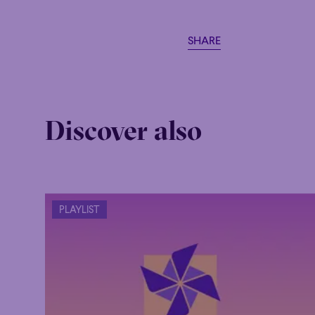
SHARE
Discover also
Family
Happy 
PLAYLIST
Family
Happy 
Grandiose
Grandiose