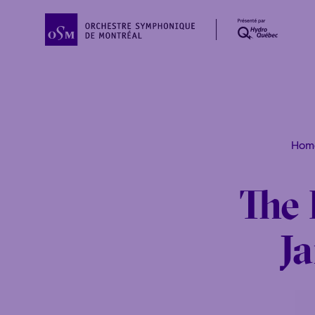
Hom
The 
Ja